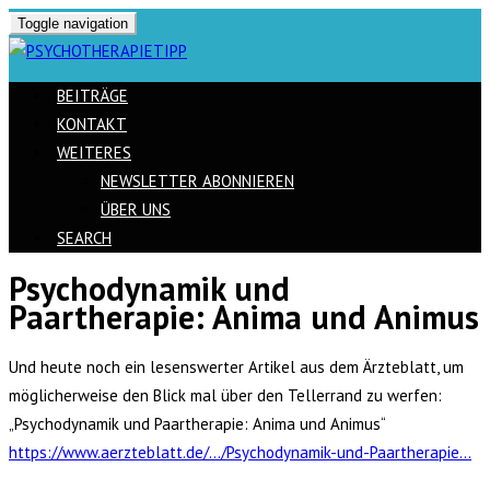
Toggle navigation
BEITRÄGE
KONTAKT
WEITERES
NEWSLETTER ABONNIEREN
ÜBER UNS
SEARCH
Psychodynamik und
Skip
Paartherapie: Anima und Animus
to
content
Und heute noch ein lesenswerter Artikel aus dem Ärzteblatt, um
möglicherweise den Blick mal über den Tellerrand zu werfen:
„Psychodynamik und Paartherapie: Anima und Animus“
https://www.aerzteblatt.de/…/Psychodynamik-und-Paartherapie…