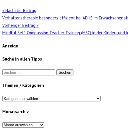
« Nächster Beitrag
Verhaltenstherapie besonders effizient bei ADHS im Erwachsenenal
Vorheriger Beitrag »
Mindful Self-Compassion Teacher Training (MSC) in der Kinder- und
Anzeige
Suche in allen Tipps
Suchen
nach:
Themen / Kategorien
Themen
/
Monatsarchiv
Kategorien
Monatsarchiv