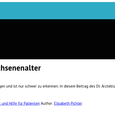
chsenenalter
 und ist nur schwer zu erkennen. In diesem Beitrag des Dt. Ärzteblat
 und Hilfe für Patienten
Author:
Elisabeth Pichler