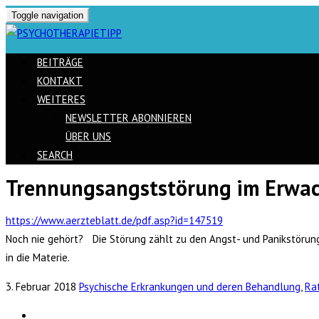
Toggle navigation
BEITRÄGE
KONTAKT
WEITERES
NEWSLETTER ABONNIEREN
ÜBER UNS
SEARCH
Trennungsangststörung im Erwa
Skip
to
https://www.aerzteblatt.de/pdf.asp?id=147519
content
Noch nie gehört? Die Störung zählt zu den Angst- und Panikstörungen
in die Materie.
3. Februar 2018
Psychische Erkrankungen und deren Behandlung
,
Rat