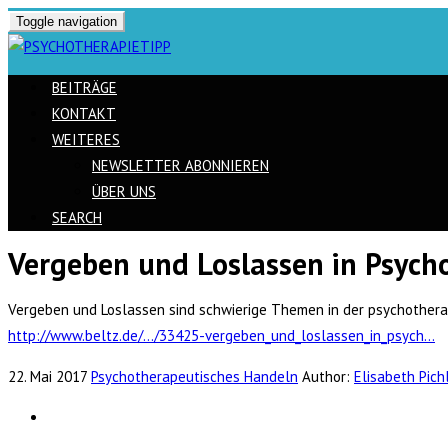
Toggle navigation
BEITRÄGE
KONTAKT
WEITERES
NEWSLETTER ABONNIEREN
ÜBER UNS
SEARCH
Vergeben und Loslassen in Psych
Skip
to
Vergeben und Loslassen sind schwierige Themen in der psychotherap
content
http://www.beltz.de/…/33425-vergeben_und_loslassen_in_psych…
22. Mai 2017
Psychotherapeutisches Handeln
Author:
Elisabeth Pich