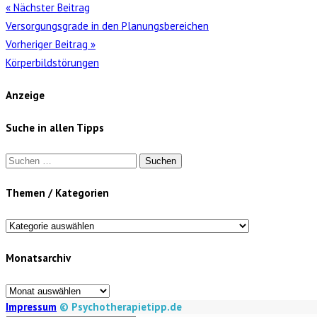
« Nächster Beitrag
Versorgungsgrade in den Planungsbereichen
Vorheriger Beitrag »
Körperbildstörungen
Anzeige
Suche in allen Tipps
Suchen
nach:
Themen / Kategorien
Themen
/
Monatsarchiv
Kategorien
Monatsarchiv
Impressum
© Psychotherapietipp.de